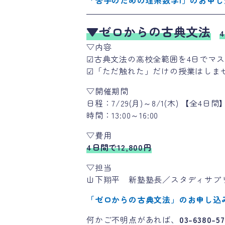
「苦手のための理系数学I」のお申
▼ゼロからの古典文法
▽内容
☑古典文法の高校全範囲を4日でマ
☑「ただ触れた」だけの授業はしま
▽開催期間
日程：7/29(月)～8/1(木) 【全4日間
時間：13:00～16:00
▽費用
4日間で12,800円
▽担当
山下翔平 新塾塾長／スタディサプ
「ゼロからの古典文法」のお申し込
何かご不明点があれば、
03-6380-57