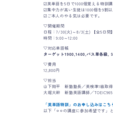
☑英単語を5日で1000個覚える特訓
☑集中力が高い生徒は1000個を9割
☑ご本人のやる気は必要です。
▽開催期間
日程：7/30(火)～8/3(土) 【全5日間
時間：9:00～12:00
▽対応単語帳
ターゲット1900,1400,パス単各級
▽費用
12,800円
▽担当
山下翔平 新塾塾長／英検準1級取得(2
大堀大幹 新塾英語講師／TOEIC965
「英単語特訓」のお申し込みはこち
以下「⚪︎⚪︎の講座に参加希望です