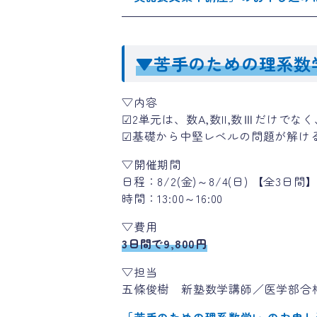
▼苦手のための理系数
▽内容
☑2単元は、数A,数II,数Ⅲだけで
☑基礎から中堅レベルの問題が解け
▽開催期間
日程：8/2(金)～8/4(日) 【全3日間
時間：13:00～16:00
▽費用
3日間で9,800円
▽担当
五條俊樹 新塾数学講師／医学部合