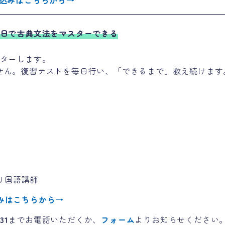
し込みはこちらから
→
4日で古典文法をマスターできる
スターします。
せん。復習テストを毎日行い、「できるまで」教え続けます
】
リ国語講師
みはこちらから
→
31
までお電話いただくか、
フォーム
よりお知らせください