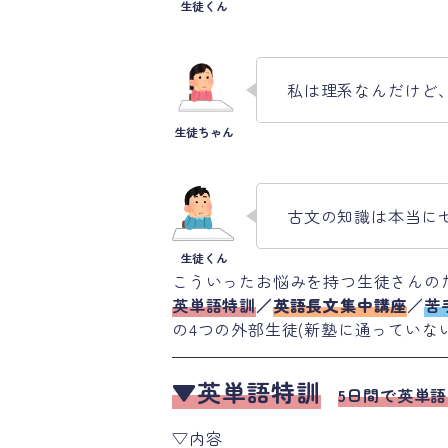
私は理系なんだけど
古文の知識は本当に
こういったお悩みを持つ生徒さんの
英単語特訓
／
英語長文集中講座
／
苦
の4つの外部生徒(新塾に通っていな
▼英単語特訓
5日間で英単語
▽内容