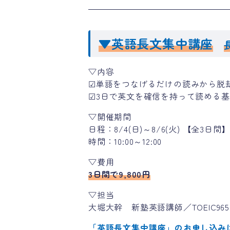
▼英語長文集中講座
▽内容
☑単語をつなげるだけの読みから脱
☑3日で英文を確信を持って読める
▽開催期間
日程：8/4(日)～8/6(火) 【全3日間
時間：10:00～12:00
▽費用
3日間で9,800円
▽担当
大堀大幹 新塾英語講師／TOEIC965
「英語長文集中講座」のお申し込み