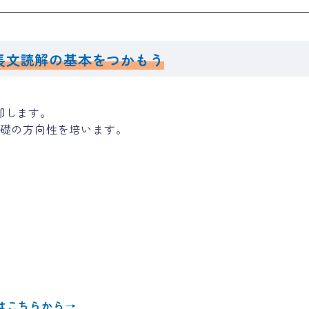
長文読解の基本をつかもう
却します。
基礎の方向性を培います。
】
はこちらから
→