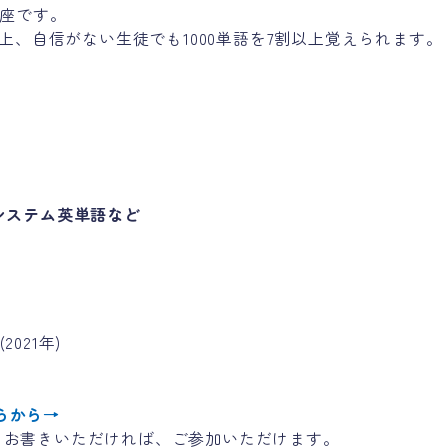
講座です。
以上、自信がない生徒でも1000単語を7割以上覚えられます。
】
, システム英単語など
021年)
らから→
」とお書きいただければ、ご参加いただけます。