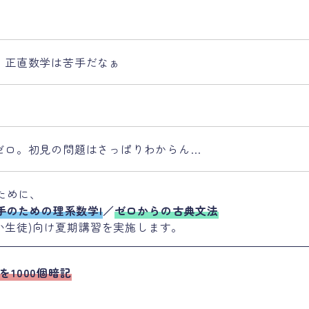
、正直数学は苦手だなぁ
ゼロ。初見の問題はさっぱりわからん…
ために、
手のための理系数学I
／
ゼロからの古典文法
い生徒)向け夏期講習を実施します。
を1000個暗記