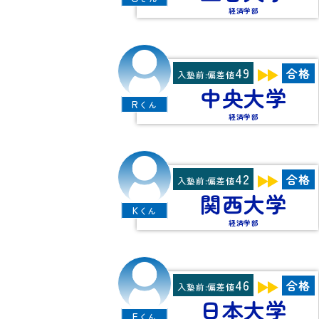
経済学部
49
合格
入塾前:偏差値
中央大学
R
くん
経済学部
42
合格
入塾前:偏差値
関西大学
K
くん
経済学部
46
合格
入塾前:偏差値
日本大学
E
くん