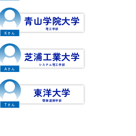
青山学院大学
理工学部
K
さん
芝浦工業大学
システム理工学部
A
さん
東洋大学
情報連携学部
T
さん