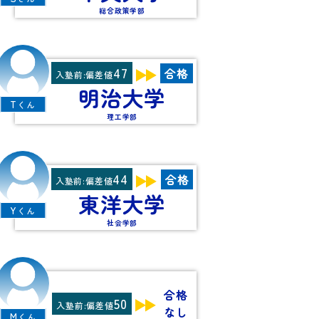
総合政策学部
47
合格
入塾前:偏差値
明治大学
T
くん
理工学部
44
合格
入塾前:偏差値
東洋大学
Y
くん
社会学部
合格
50
入塾前:偏差値
なし
M
くん