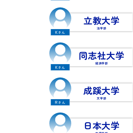
立教大学
法学部
K
さん
同志社大学
経済学部
K
さん
成蹊大学
文学部
R
さん
日本大学