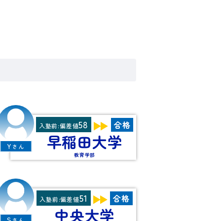
58
合格
入塾前:偏差値
早稲田大学
Y
さん
教育学部
51
合格
入塾前:偏差値
中央大学
S
さん