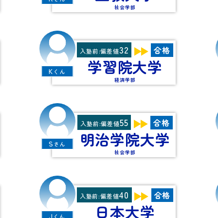
社会学部
32
合格
入塾前:偏差値
学習院大学
K
くん
経済学部
55
合格
入塾前:偏差値
明治学院大学
S
さん
社会学部
40
合格
入塾前:偏差値
日本大学
J
くん