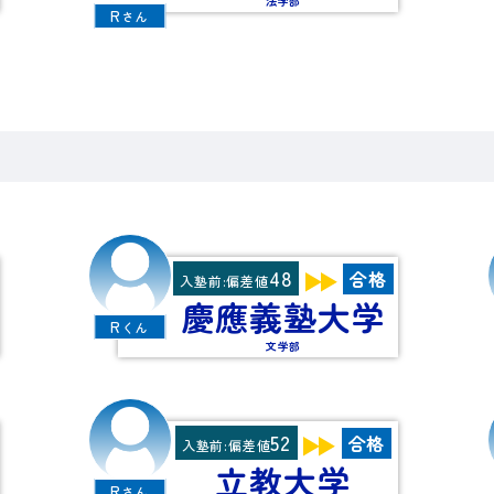
法学部
R
さん
48
合格
入塾前:偏差値
慶應義塾大学
R
くん
文学部
52
合格
入塾前:偏差値
立教大学
R
さん