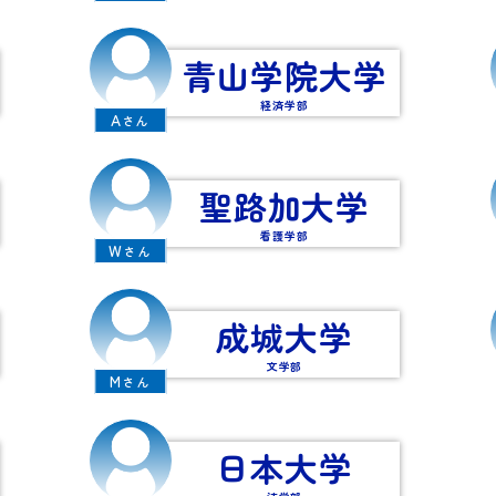
青山学院大学
経済学部
A
さん
聖路加大学
看護学部
W
さん
成城大学
文学部
M
さん
日本大学