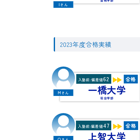
芸術学部
I
さん
2023年度合格実績
62
合格
入塾前:偏差値
一橋大学
M
さん
社会学部
47
合格
入塾前:偏差値
上智大学
O
さん